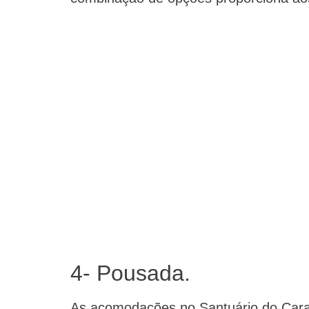
4- Pousada.
As acomodações no Santuário do Cara