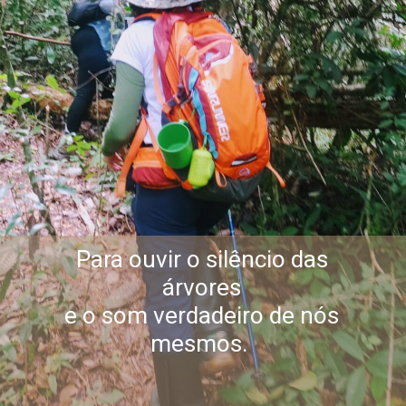
Para ouvir o silêncio das
árvores
e o som verdadeiro de nós
mesmos.