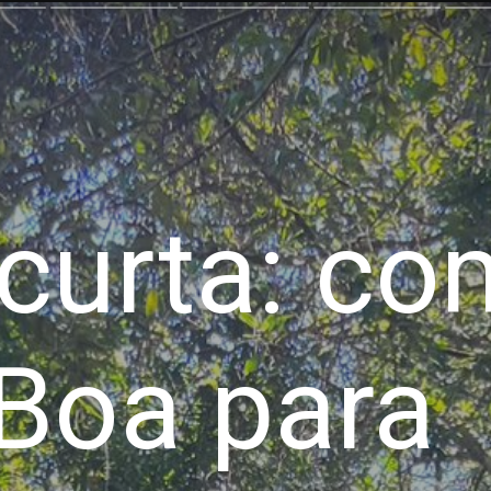
 curta: c
 Boa para