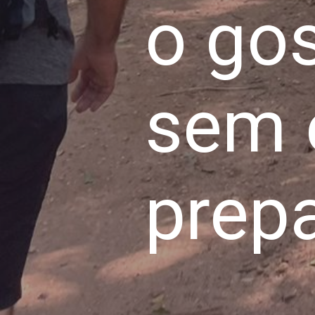
o go
sem e
prep