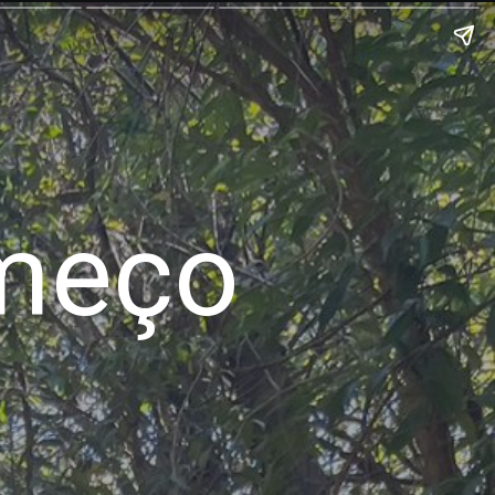
omeço