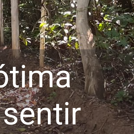
 ótima
sentir