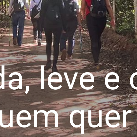
a, leve e
uem quer 