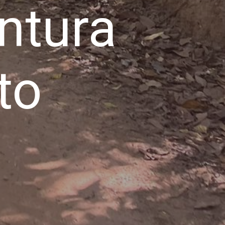
ntura
to