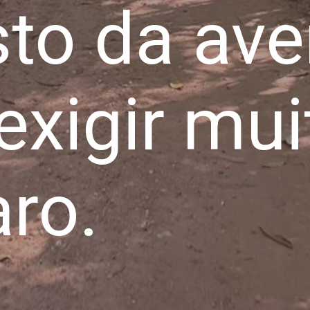
sto da ave
xigir mui
aro.