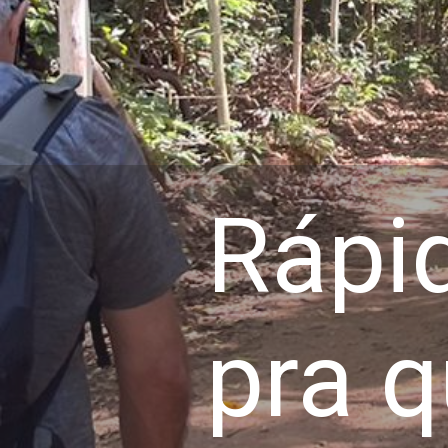
Rápid
pra q