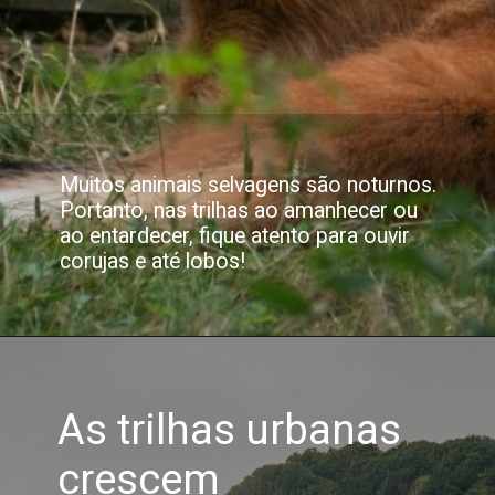
Muitos animais selvagens são noturnos.
Portanto, nas trilhas ao amanhecer ou
ao entardecer, fique atento para ouvir
corujas e até lobos!
As trilhas urbanas
crescem