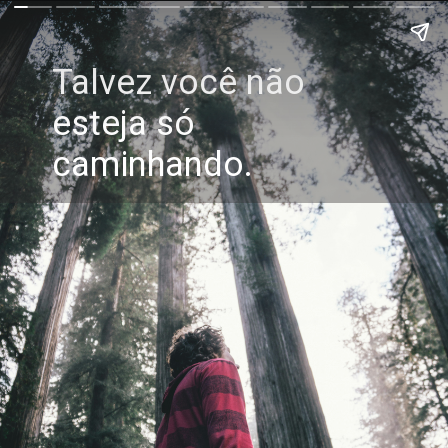
Talvez você não
esteja só
caminhando.