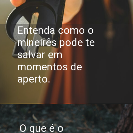
Entenda como o
mineirês pode te
salvar em
momentos de
aperto.
O que é o