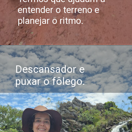
entender o terreno e
planejar o ritmo.
Descansador e
puxar o fôlego.