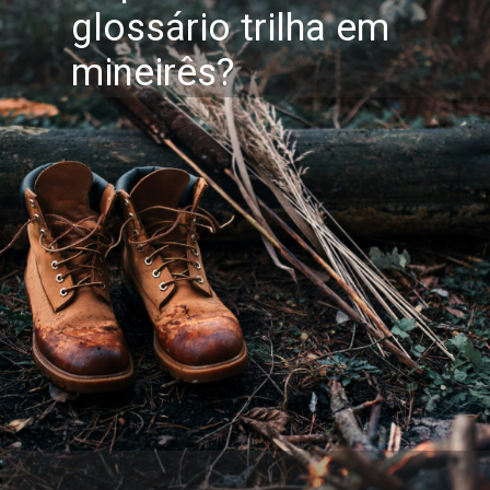
glossário trilha em
mineirês?