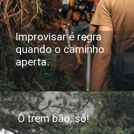
Improvisar é regra
quando o caminho
aperta.
Ô trem bão, sô!