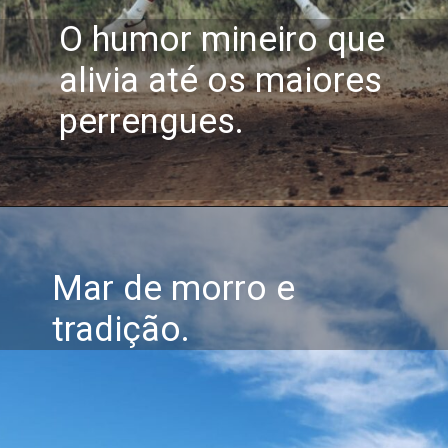
O humor mineiro que
alivia até os maiores
perrengues.
Mar de morro e
tradição.