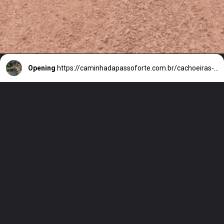
Opening
https://caminhadapassoforte.com.br/cachoeiras-do-horizonte-e-cobu-em-fechados-beleza-em-mg/