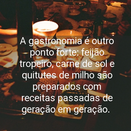
A gastronomia é outro
ponto forte: feijão
tropeiro, carne de sol e
quitutes de milho são
preparados com
receitas passadas de
geração em geração.