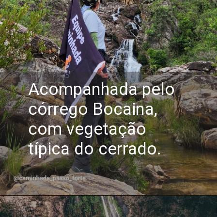
Acompanhada pelo
córrego Bocaina,
com vegetação
típica do cerrado.