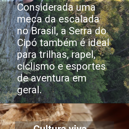
Considerada uma
meca da escalada
no Brasil, a Serra do
Cipó também é ideal
para trilhas, rapel,
ciclismo e esportes
de aventura em
geral.